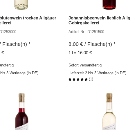
blütenwein trocken Allgäuer
Johannisbeerwein lieblich All
llerei
Gebirgskellerei
: D1253000
Artikel-Nr.: D1251500
/ Flasche(n) *
8,00
€
/ Flasche(n) *
0 €
1 l = 16,00 €
andfertig
Sofort versandfertig
2 bis 3 Werktage (in DE)
Lieferzeit 2 bis 3 Werktage (in DE)
(
1
)