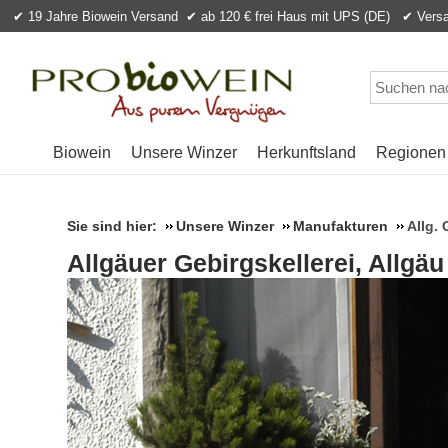
✔ 19 Jahre Biowein Versand
✔ ab 120 € frei Haus mit UPS (DE) ✔ Versan
Biowein
Unsere Winzer
Herkunftsland
Regionen
Sie sind hier:
Unsere Winzer
Manufakturen
Allg. 
Allgäuer Gebirgskellerei, Allgäu