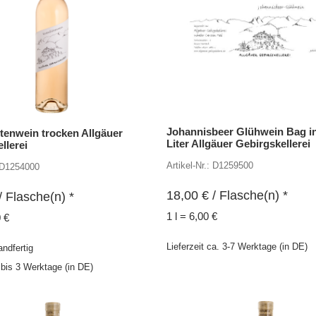
Johannisbeer Glühwein Bag i
tenwein trocken Allgäuer
Liter Allgäuer Gebirgskellerei
llerei
Artikel-Nr.: D1259500
: D1254000
18,00
€
/ Flasche(n) *
/ Flasche(n) *
1 l = 6,00 €
0 €
Lieferzeit ca. 3-7 Werktage (in DE)
andfertig
2 bis 3 Werktage (in DE)