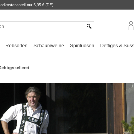
dkostenanteil nur 5,95 € (DE)
Rebsorten
Schaumweine
Spirituosen
Deftiges & Süs
Gebirgskellerei