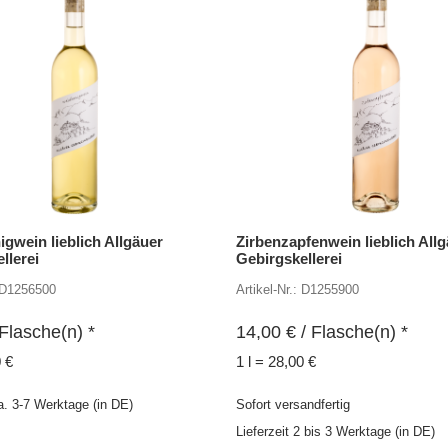
gwein lieblich Allgäuer
Zirbenzapfenwein lieblich All
llerei
Gebirgskellerei
: D1256500
Artikel-Nr.: D1255900
Flasche(n) *
14,00
€
/ Flasche(n) *
0 €
1 l = 28,00 €
ca. 3-7 Werktage (in DE)
Sofort versandfertig
Lieferzeit 2 bis 3 Werktage (in DE)