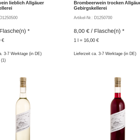
in lieblich Allgäuer
Brombeerwein trocken Allgäu
llerei
Gebirgskellerei
: D1250500
Artikel-Nr.: D1250700
Flasche(n) *
8,00
€
/ Flasche(n) *
0 €
1 l = 16,00 €
ca. 3-7 Werktage (in DE)
Lieferzeit ca. 3-7 Werktage (in DE)
(
1
)