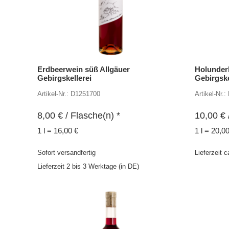
Erdbeerwein süß Allgäuer
Holunderb
Gebirgskellerei
Gebirgske
Artikel-Nr.: D1251700
Artikel-Nr.
8,00
€
/ Flasche(n) *
10,00
€
1 l = 16,00 €
1 l = 20,0
Sofort versandfertig
Lieferzeit 
Lieferzeit 2 bis 3 Werktage (in DE)