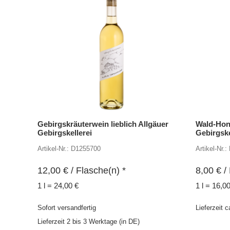
Gebirgskräuterwein lieblich Allgäuer
Wald-Honi
Gebirgskellerei
Gebirgske
Artikel-Nr.: D1255700
Artikel-Nr.
12,00
€
/ Flasche(n) *
8,00
€
/ 
1 l = 24,00 €
1 l = 16,0
Sofort versandfertig
Lieferzeit 
Lieferzeit 2 bis 3 Werktage (in DE)