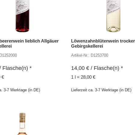
eerenwein lieblich Allgäuer
Löwenzahnblütenwein trocken
llerei
Gebirgskellerei
: D1252000
Artikel-Nr.: D1253700
/ Flasche(n) *
14,00
€
/ Flasche(n) *
0 €
1 l = 28,00 €
ca. 3-7 Werktage (in DE)
Lieferzeit ca. 3-7 Werktage (in DE)