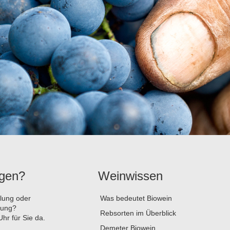
agen?
Weinwissen
llung oder
Was bedeutet Biowein
tung?
Rebsorten im Überblick
hr für Sie da.
Demeter Biowein