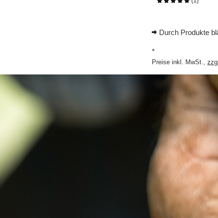
(
1
)
Durch Produkte bl
*
Preise inkl. MwSt.,
zzg