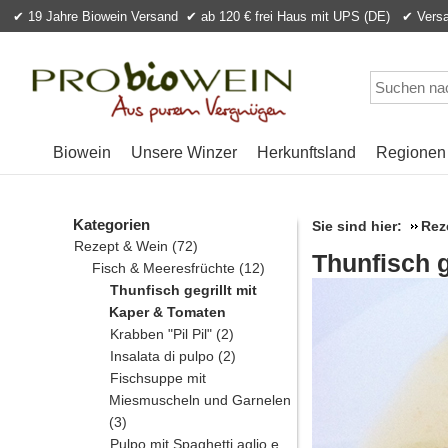
✔ 19 Jahre Biowein Versand
✔ ab 120 € frei Haus mit UPS (DE) ✔ Versan
Biowein
Unsere Winzer
Herkunftsland
Regionen
Kategorien
Sie sind hier:
Rez
Rezept & Wein
(72)
Thunfisch g
Fisch & Meeresfrüchte
(12)
Thunfisch gegrillt mit
Kaper & Tomaten
Krabben "Pil Pil"
(2)
Insalata di pulpo
(2)
Fischsuppe mit
Miesmuscheln und Garnelen
(3)
Pulpo mit Spaghetti aglio e