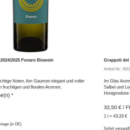
P 2024/2025 Funaro Biowein
Grappoli del
Artikel-Nr.: I62
ruchtige Noten. Am Gaumen elegant und voller
Im Glas Arom
n fruchtigen und floralen Aromen.
Salbei und Lo
Honigmelone u
e(n) *
32,50
€
/ F
1 l = 43,33 €
rktage (in DE)
Sofort versandf