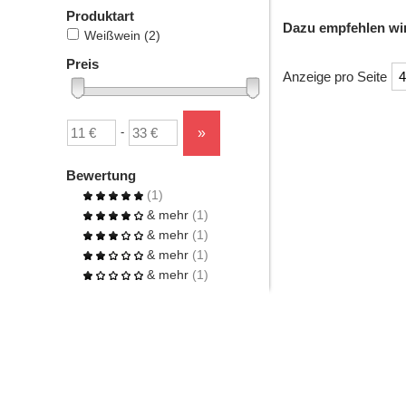
Produktart
Dazu empfehlen wi
Weißwein
(2)
Preis
Anzeige pro Seite
Überschrift
Untergrenze
Obergrenze
»
-
1
Bewertung
(1)
& mehr
(1)
& mehr
(1)
& mehr
(1)
& mehr
(1)