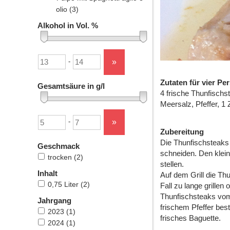
olio
(3)
Alkohol in Vol. %
Untergrenze
Obergrenze
»
-
Zutaten für vier Pe
Gesamtsäure in g/l
4 frische Thunfischst
Meersalz, Pfeffer, 1
Untergrenze
Obergrenze
»
-
Zubereitung
Die Thunfischsteaks 
Geschmack
schneiden. Den klein
trocken
(2)
stellen.
Inhalt
Auf dem Grill die Thu
0,75 Liter
(2)
Fall zu lange grille
Thunfischsteaks vom
Jahrgang
frischem Pfeffer bes
2023
(1)
frisches Baguette.
2024
(1)