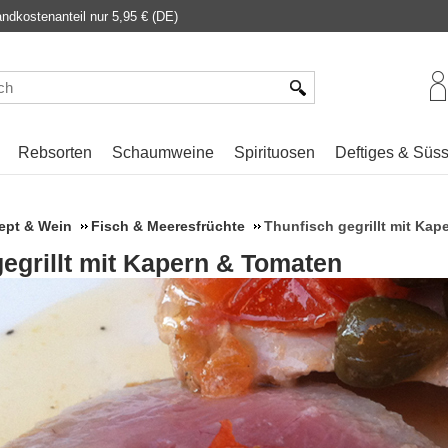
dkostenanteil nur 5,95 € (DE)
Rebsorten
Schaumweine
Spirituosen
Deftiges & Süs
ept & Wein
Fisch & Meeresfrüchte
Thunfisch gegrillt mit Kap
egrillt mit Kapern & Tomaten