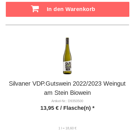
In den Warenkorb
Silvaner VDP.Gutswein 2022/2023 Weingut
am Stein Biowein
Artikel-Nr.: D9350500
13,95
€
/ Flasche(n) *
1 l = 18,60 €