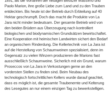
1891, als die Vorfahren der heutigen Besitzer Massimo und
Paolo Marion, ihre große Liebe zum Land und zu den Trauben
entdeckten. Bis heute ist der Betrieb durch Erbteilung auf 40
Hektar geschrumpft. Doch das macht die Produkte von La
Jara nicht minder bedeutsam. Der gesamte Betrieb wird von
den beiden Brüdern aus Überzeugung nach kontrolliert
biologischen und biodynamischen Grundsätzen bewirtschaftet.
Eine Kooperation mit heimischen Landwirten sichert den Bedarf
an organischem Rinderdung. Die Kellertechnik von La Jara ist
auf die Herstellung von Schaumweinen spezialisiert, denn im
Gegensatz zu vielen Winzern produzieren die Marions fast
ausschließlich Schaumweine. Sicherlich mit ein Grund, warum
Proseccos von La Jara in Verkostungen gerne an den
vordersten Stellen zu finden sind. Beim Neubau des
technologisch fortschrittlichen Kellers wurde darauf geachtet,
dass es möglich ist, die gesamte Traubenernte und Kelterung
des Lesegutes an nur einem einzigen Tag zu bewerkstelligen.