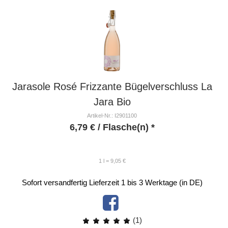
Jarasole Rosé Frizzante Bügelverschluss La
Jara Bio
Artikel-Nr.: I2901100
6,79
€
/ Flasche(n) *
1 l = 9,05 €
Sofort versandfertig
Lieferzeit 1 bis 3 Werktage (in DE)
(1)