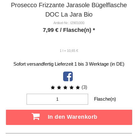
Prosecco Frizzante Jarasole Bügelflasche
DOC La Jara Bio
Artikel-Nr.: I2901000
7,99
€
/ Flasche(n) *
1 l = 10,65 €
Sofort versandfertig
Lieferzeit 1 bis 3 Werktage (in DE)
(3)
Flasche(n)
In den Warenkorb