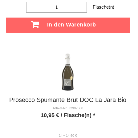
Flasche(n)
In den Warenkorb
Prosecco Spumante Brut DOC La Jara Bio
Artikel-Nr.: I2907500
10,95
€
/ Flasche(n) *
1 l = 14,60 €