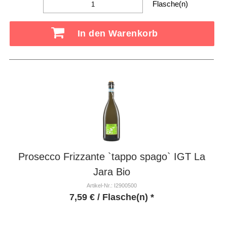
Flasche(n)
In den Warenkorb
Prosecco Frizzante `tappo spago` IGT La
Jara Bio
Artikel-Nr.: I2900500
7,59
€
/ Flasche(n) *