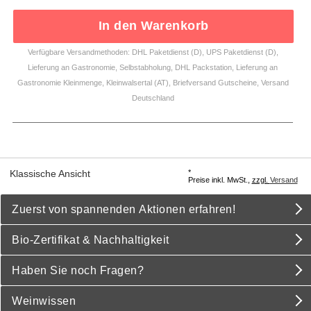
In den Warenkorb
Verfügbare Versandmethoden: DHL Paketdienst (D), UPS Paketdienst (D),
Lieferung an Gastronomie, Selbstabholung, DHL Packstation, Lieferung an
Gastronomie Kleinmenge, Kleinwalsertal (AT), Briefversand Gutscheine, Versand
Deutschland
*
Klassische Ansicht
Preise inkl. MwSt.,
zzgl.
Versand
Zuerst von spannenden Aktionen erfahren!
Bio-Zertifikat & Nachhaltigkeit
Haben Sie noch Fragen?
Weinwissen