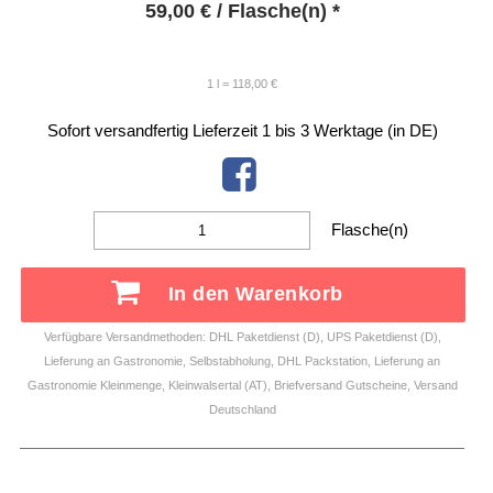
59,00
€
/ Flasche(n) *
1 l = 118,00 €
Sofort versandfertig
Lieferzeit 1 bis 3 Werktage (in DE)
Flasche(n)
In den Warenkorb
Verfügbare Versandmethoden: DHL Paketdienst (D), UPS Paketdienst (D),
Lieferung an Gastronomie, Selbstabholung, DHL Packstation, Lieferung an
Gastronomie Kleinmenge, Kleinwalsertal (AT), Briefversand Gutscheine, Versand
Deutschland