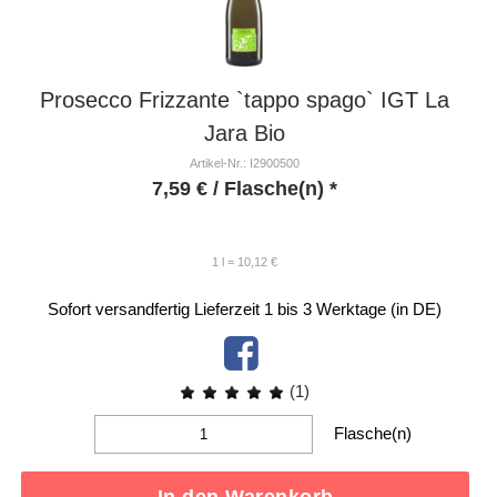
Prosecco Frizzante `tappo spago` IGT La
Jara Bio
Artikel-Nr.: I2900500
7,59
€
/ Flasche(n) *
1 l = 10,12 €
Sofort versandfertig
Lieferzeit 1 bis 3 Werktage (in DE)
(1)
Flasche(n)