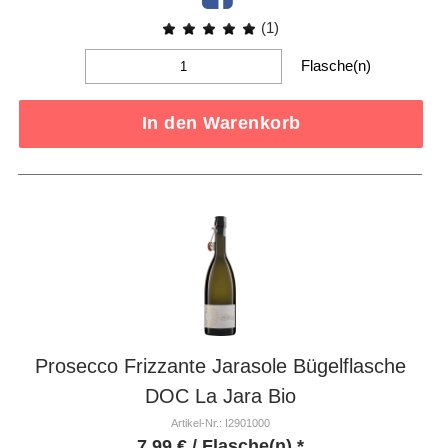
(1)
Flasche(n)
In den Warenkorb
Prosecco Frizzante Jarasole Bügelflasche
DOC La Jara Bio
Artikel-Nr.: I2901000
7,99
€
/ Flasche(n) *