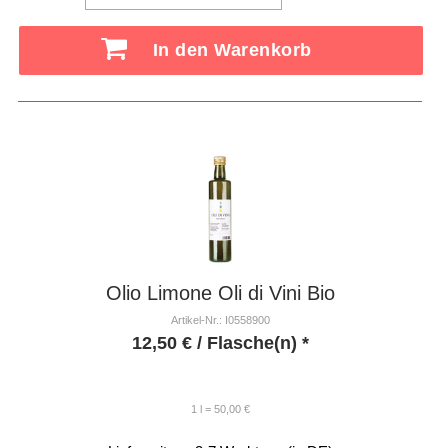
In den Warenkorb
Olio Limone Oli di Vini Bio
Artikel-Nr.: I0558900
12,50
€
/ Flasche(n) *
1 l = 50,00 €