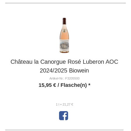
Château la Canorgue Rosé Luberon AOC
2024/2025 Biowein
Artikel-Nr.: F3205500
15,95
€
/ Flasche(n) *
1 l = 21,27 €