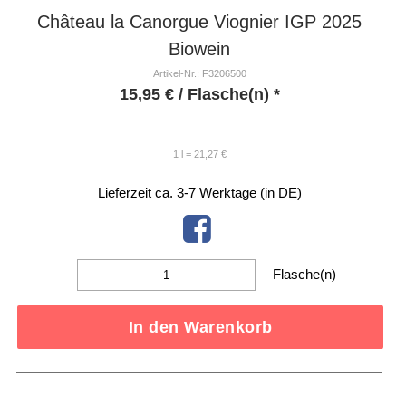
Château la Canorgue Viognier IGP 2025
Biowein
Artikel-Nr.: F3206500
15,95
€
/ Flasche(n) *
1 l = 21,27 €
Lieferzeit ca. 3-7 Werktage (in DE)
Flasche(n)
In den Warenkorb