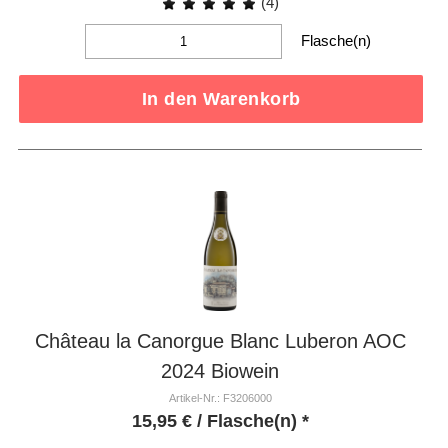
(4)
Flasche(n)
In den Warenkorb
Château la Canorgue Blanc Luberon AOC
2024 Biowein
Artikel-Nr.: F3206000
15,95
€
/ Flasche(n) *