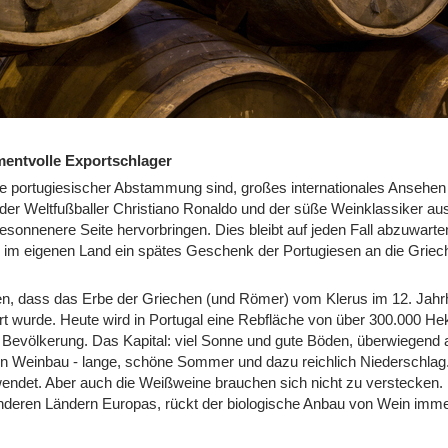
entvolle Exportschlager
de portugiesischer Abstammung sind, großes internationales Ansehe
n der Weltfußballer Christiano Ronaldo und der süße Weinklassiker au
besonnenere Seite hervorbringen. Dies bleibt auf jeden Fall abzuwarte
im eigenen Land ein spätes Geschenk der Portugiesen an die Griechen
en, dass das Erbe der Griechen (und Römer) vom Klerus im 12. Jahrhun
ert wurde. Heute wird in Portugal eine Rebfläche von über 300.000 He
Bevölkerung. Das Kapital: viel Sonne und gute Böden, überwiegend au
en Weinbau - lange, schöne Sommer und dazu reichlich Niederschlag.
endet. Aber auch die Weißweine brauchen sich nicht zu verstecken. D
anderen Ländern Europas, rückt der biologische Anbau von Wein imme