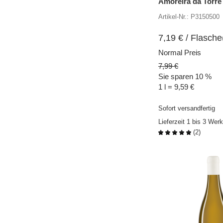
Amoreira da Torre
Artikel-Nr.: P3150500
7,19
€
/ Flasche(
Normal Preis
7,99 €
Sie sparen
10 %
1 l = 9,59 €
Sofort versandfertig
Lieferzeit 1 bis 3 Wer
(
2
)