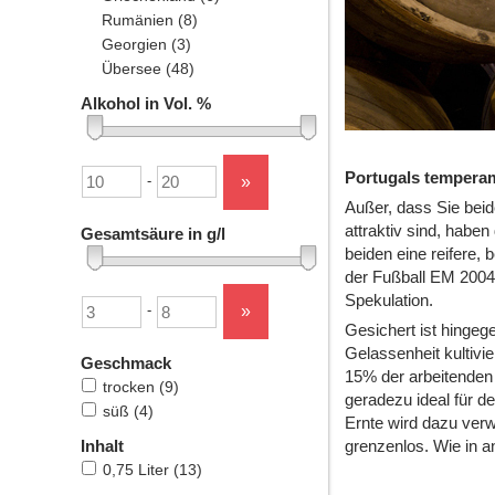
Rumänien
(8)
Georgien
(3)
Übersee
(48)
Alkohol in Vol. %
Untergrenze
Obergrenze
Portugals temperam
»
-
Außer, dass Sie bei
attraktiv sind, habe
Gesamtsäure in g/l
beiden eine reifere, 
der Fußball EM 2004 
Untergrenze
Obergrenze
Spekulation.
»
-
Gesichert ist hingeg
Gelassenheit kultivi
Geschmack
15% der arbeitenden 
trocken
(9)
geradezu ideal für d
süß
(4)
Ernte wird dazu verw
Inhalt
grenzenlos. Wie in 
0,75 Liter
(13)