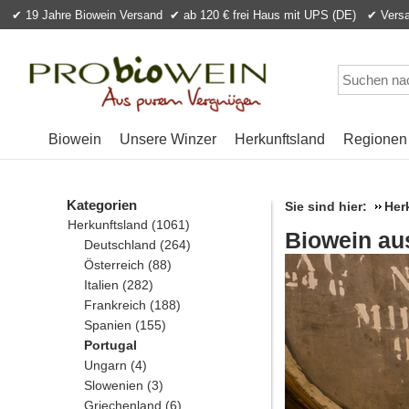
✔ 19 Jahre Biowein Versand
✔ ab 120 € frei Haus mit UPS (DE) ✔ Versan
Biowein
Unsere Winzer
Herkunftsland
Regionen
Kategorien
Sie sind hier:
Her
Herkunftsland
(1061)
Biowein au
Deutschland
(264)
Österreich
(88)
Italien
(282)
Frankreich
(188)
Spanien
(155)
Portugal
Ungarn
(4)
Slowenien
(3)
Griechenland
(6)