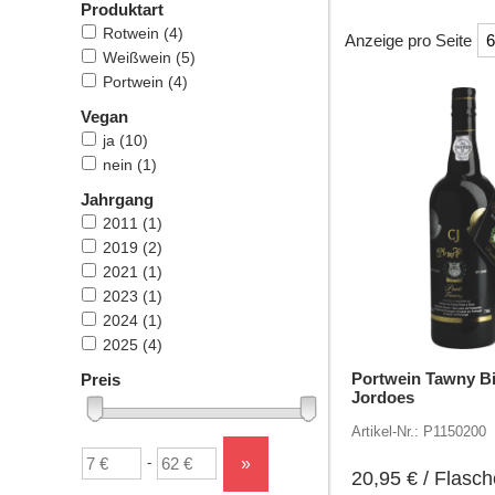
Produktart
Rotwein
(4)
Anzeige pro Seite
Weißwein
(5)
Portwein
(4)
Überschrift
1
Vegan
ja
(10)
nein
(1)
Jahrgang
2011
(1)
2019
(2)
2021
(1)
2023
(1)
2024
(1)
2025
(4)
Portwein Tawny Bi
Preis
Jordoes
Artikel-Nr.: P1150200
Untergrenze
Obergrenze
»
-
20,95
€
/ Flasch