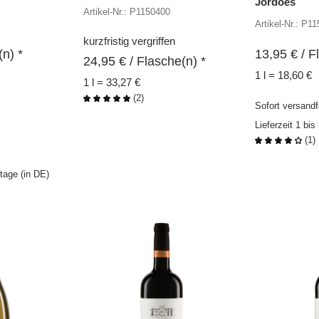
Jordoes
Artikel-Nr.: P1150400
Artikel-Nr.: P1
kurzfristig vergriffen
n) *
13,95
€
/ F
24,95
€
/ Flasche(n) *
1 l = 18,60 €
1 l = 33,27 €
(
2
)
Sofort versandf
Lieferzeit 1 bi
(
1
)
ktage (in DE)