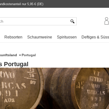
dkostenanteil nur 5,95 € (DE)
Rebsorten
Schaumweine
Spirituosen
Deftiges & Süs
kunftsland
Portugal
s Portugal