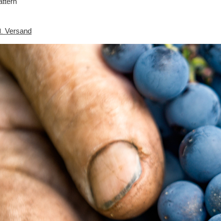
ättern
Versand
l.