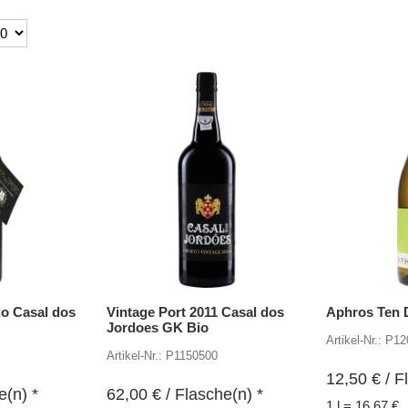
o Casal dos
Vintage Port 2011 Casal dos
Aphros Ten 
Jordoes GK Bio
Artikel-Nr.: P1
Artikel-Nr.: P1150500
12,50
€
/ F
e(n) *
62,00
€
/ Flasche(n) *
1 l = 16,67 €