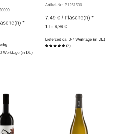
Artikel-Nr.: P1251500
150000
7,49
€
/ Flasche(n) *
lasche(n) *
1 l = 9,99 €
Lieferzeit ca. 3-7 Werktage (in DE)
ertig
(
2
)
s 3 Werktage (in DE)