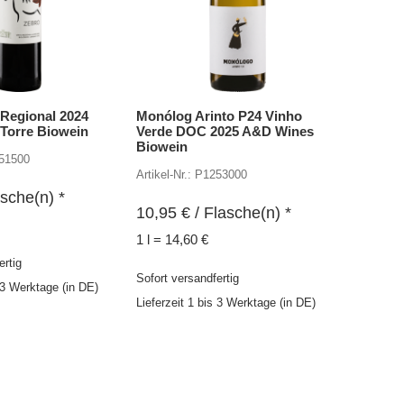
 Regional 2024
Monólog Arinto P24 Vinho
 Torre Biowein
Verde DOC 2025 A&D Wines
Biowein
151500
Artikel-Nr.: P1253000
sche(n) *
10,95
€
/ Flasche(n) *
1 l = 14,60 €
ertig
Sofort versandfertig
s 3 Werktage (in DE)
Lieferzeit 1 bis 3 Werktage (in DE)