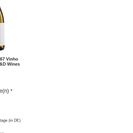
67 Vinho
A&D Wines
e(n) *
ktage (in DE)