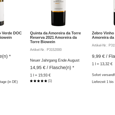
 Verde DOC
Quinta da Amoreira da Torre
Zebro Vinho
iowein
Reserva 2021 Amoreira da
Amoreira da
Torre Biowein
Artikel-Nr.: P3
Artikel-Nr.: P3152000
e(n) *
9,99
€
/ Fla
Neuer Jahrgang Ende August
1 l = 13,32 €
14,95
€
/ Flasche(n) *
1 l = 19,93 €
Sofort versandf
(
1
)
ktage (in DE)
Lieferzeit 1 bi