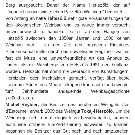
Berg ausgesucht. Daher der Name Hét-szőlő, der auf
Ungarisch so viel wie „sieben Parzellen Weinberg“ bedeutet.
Von Anfang an hatte
Hétszőlő
sehr gute Voraussetzungen für
den ökologischen Weinbau und es wurde immer versucht
umweltbewusst zu handeln. Da es an den Hängen von
Hétszőlő zwischen den 1950er Jahren und 1990 keinen
Weinbau gab - zu der Zeit des massiven Einsatzes
Pflanzenschutzmittel durch das sowjetische Regime - war es
fast ein Muss, eine umweltfreundliche Art des Anbaus zu
finden, als die Weinberge von Hétszőlő 1991 neu bepflanzt
wurden. Hétszőlő hat somit nie Gebrauch von Kunstdüngern,
Herbiziden oder Insektiziden gemacht, verfügt über beste
Lagen im Süden des Mount Tokaj und kann auf eine bewegte,
fünf Jahrhunderte andauernde Weinbaugeschichte
zurückblicken.
Michel Reybier
, der Besitzer des berühmten Weinguts Cos
d’Estournel, erwarb 2009 das Weingut
Tokaj-Hétszőlő
. Um die
Weinberge nicht nur ökologisch zu bewirtschaften, sondern
auch eine offizielle Bio-Zertifizierung aufweisen zu können,
begannen die Besitzer das Gut nach und nach umzustellen.