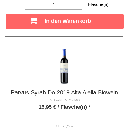
Flasche(n)
In den Warenkorb
Parvus Syrah Do 2019 Alta Alella Biowein
Artikel-Nr.: S1253500
15,95
€
/ Flasche(n) *
1 l = 21,27 €