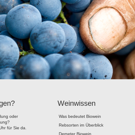
agen?
Weinwissen
llung oder
Was bedeutet Biowein
tung?
Rebsorten im Überblick
hr für Sie da.
Demeter Biowein