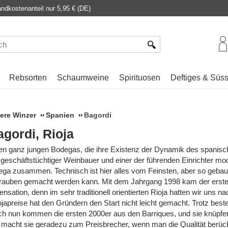
dkostenanteil nur 5,95 € (DE)
Rebsorten
Schaumweine
Spirituosen
Deftiges & Süs
ere Winzer
Spanien
Bagordi
gordi, Rioja
en ganz jungen Bodegas, die ihre Existenz der Dynamik des spanisc
geschäftstüchtiger Weinbauer und einer der führenden Einrichter mod
a zusammen. Technisch ist hier alles vom Feinsten, aber so geba
rauben gemacht werden kann. Mit dem Jahrgang 1998 kam der erste 
nsation, denn im sehr traditionell orientierten Rioja hatten wir uns 
ojapreise hat den Gründern den Start nicht leicht gemacht. Trotz best
h nun kommen die ersten 2000er aus den Barriques, und sie knüpfen 
 macht sie geradezu zum Preisbrecher, wenn man die Qualität berücks