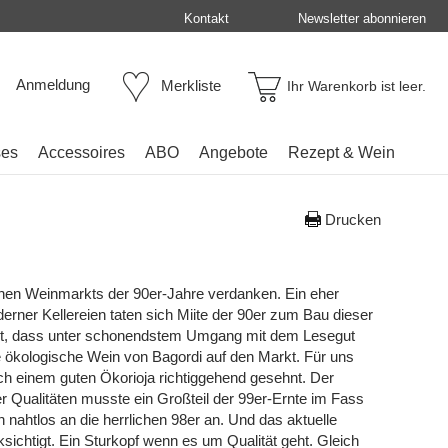
Kontakt
Newsletter abonnieren
Anmeldung
Merkliste
Ihr Warenkorb ist leer.
ses
Accessoires
ABO
Angebote
Rezept & Wein
Drucken
hen Weinmarkts der 90er-Jahre verdanken. Ein eher
erner Kellereien taten sich Miite der 90er zum Bau dieser
ut, dass unter schonendstem Umgang mit dem Lesegut
ökologische Wein von Bagordi auf den Markt. Für uns
nach einem guten Ökorioja richtiggehend gesehnt. Der
er Qualitäten musste ein Großteil der 99er-Ernte im Fass
nahtlos an die herrlichen 98er an. Und das aktuelle
ichtigt. Ein Sturkopf wenn es um Qualität geht. Gleich