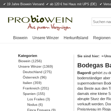
✔ 19 Jahre Biowein Versand
✔ ab 120 € frei Haus mit UPS (DE) ✔ Versan
Biowein
Unsere Winzer
Herkunftsland
Regionen
Kategorien
Sie sind hier:
Uns
Biowein
(1256)
Bodegas Ba
Unsere Winzer
(1369)
Deutschland
(275)
Bagordi
gehört zu d
Österreich
(96)
bodenständiger aber 
Italien
(359)
supermodernen Bodeg
Frankreich
(201)
das Beste aus den T
damals eine kleine Se
Spanien
(155)
abrupte Sturz der Ri
Los Frailes
(3)
verkauft werden. Doc
Nodus
(6)
Preisniveau im Rioja
Finca Enguera
(9)