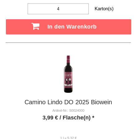
Karton(s)
In den Warenkorb
Camino Lindo DO 2025 Biowein
Artikel-Nr.: S0024000
3,99
€
/ Flasche(n) *
1 l = 5,32 €