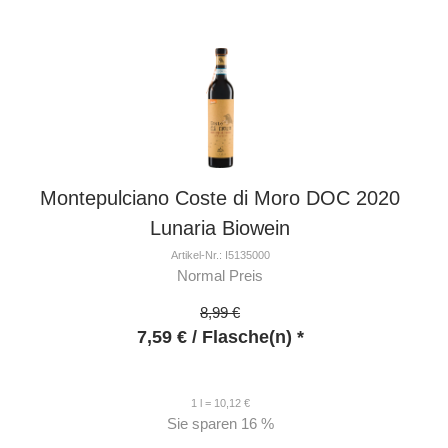
Montepulciano Coste di Moro DOC 2020
Lunaria Biowein
Artikel-Nr.: I5135000
Normal Preis
8,99 €
7,59
€
/ Flasche(n) *
1 l = 10,12 €
Sie sparen
16 %