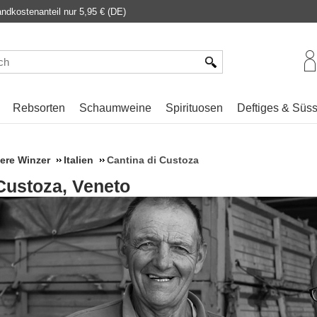
dkostenanteil nur 5,95 € (DE)
Rebsorten
Schaumweine
Spirituosen
Deftiges & Süs
ere Winzer
Italien
Cantina di Custoza
Custoza, Veneto