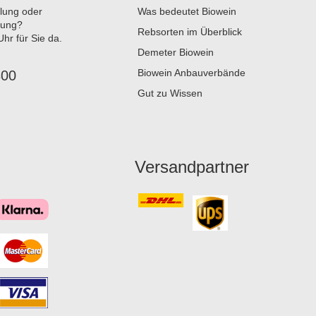
llung oder
Was bedeutet Biowein
tung?
Rebsorten im Überblick
hr für Sie da.
Demeter Biowein
Biowein Anbauverbände
800
Gut zu Wissen
Versandpartner
Überschrift
1