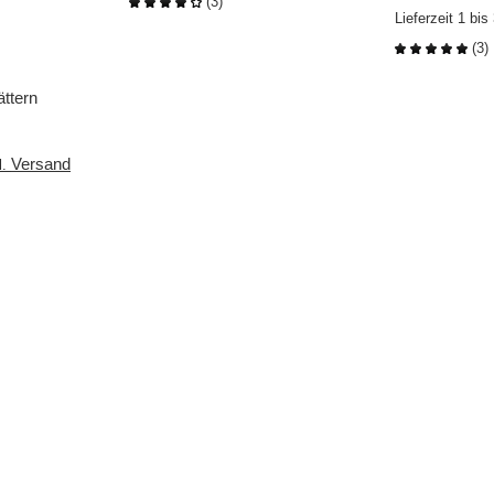
(
3
)
Lieferzeit 1 bi
(
3
)
ättern
Versand
l.