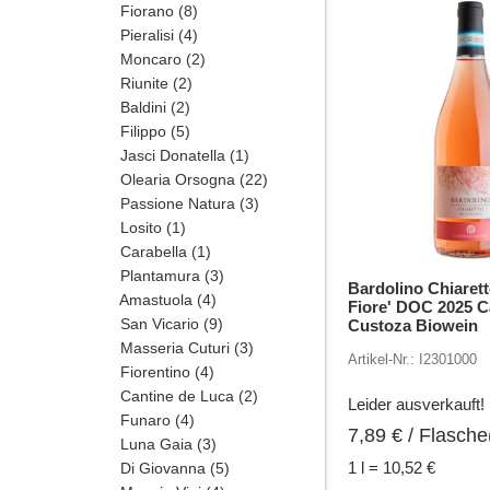
Fiorano
(8)
1
Pieralisi
(4)
Moncaro
(2)
Riunite
(2)
Baldini
(2)
Filippo
(5)
Jasci Donatella
(1)
Olearia Orsogna
(22)
Passione Natura
(3)
Losito
(1)
Carabella
(1)
Plantamura
(3)
Bardolino Chiarett
Amastuola
(4)
Fiore' DOC 2025 C
San Vicario
(9)
Custoza Biowein
Masseria Cuturi
(3)
Artikel-Nr.: I2301000
Fiorentino
(4)
Cantine de Luca
(2)
Leider ausverkauft!
Funaro
(4)
7,89
€
/ Flasche(
Luna Gaia
(3)
1 l = 10,52 €
Di Giovanna
(5)