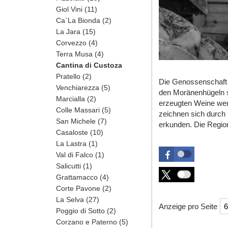
Giol Vini
(11)
Ca`La Bionda
(2)
La Jara
(15)
Corvezzo
(4)
Terra Musa
(4)
Cantina di Custoza
Pratello
(2)
Die Genossenschaft
Venchiarezza
(5)
den Moränenhügeln sü
Marcialla
(2)
erzeugten Weine werd
Colle Massari
(5)
zeichnen sich durch 
San Michele
(7)
erkunden. Die Region
Casaloste
(10)
La Lastra
(1)
Val di Falco
(1)
Salicutti
(1)
Grattamacco
(4)
Corte Pavone
(2)
La Selva
(27)
Anzeige pro Seite
Poggio di Sotto
(2)
Corzano e Paterno
(5)
Überschrift