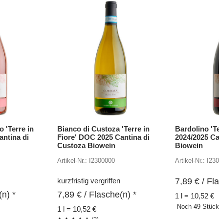
o 'Terre in
Bianco di Custoza 'Terre in
Bardolino 'T
antina di
Fiore' DOC 2025 Cantina di
2024/2025 Ca
Custoza Biowein
Biowein
Artikel-Nr.: I2300000
Artikel-Nr.: I23
kurzfristig vergriffen
7,89
€
/ Fla
n) *
7,89
€
/ Flasche(n) *
1 l = 10,52 €
Noch 49 Stück
1 l = 10,52 €