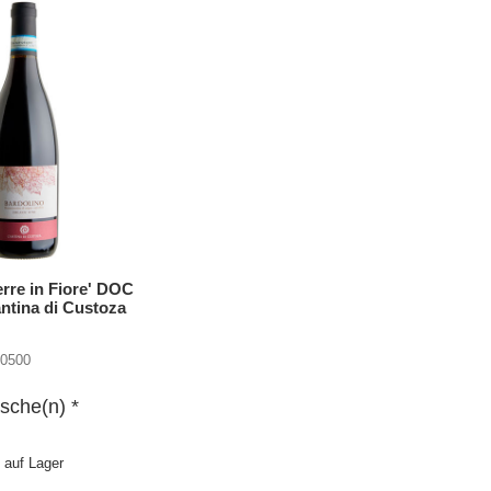
erre in Fiore' DOC
ntina di Custoza
00500
sche(n) *
 auf Lager