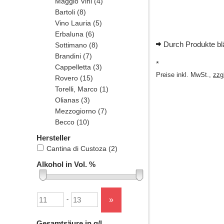
Maggio Vini
(4)
Bartoli
(8)
Vino Lauria
(5)
Erbaluna
(6)
Durch Produkte bl
Sottimano
(8)
Brandini
(7)
*
Cappelletta
(3)
Preise inkl. MwSt.,
zzg
Rovero
(15)
Torelli, Marco
(1)
Olianas
(3)
Mezzogiorno
(7)
Becco
(10)
Hersteller
Cantina di Custoza
(2)
Alkohol in Vol. %
Untergrenze
Obergrenze
»
-
Gesamtsäure in g/l