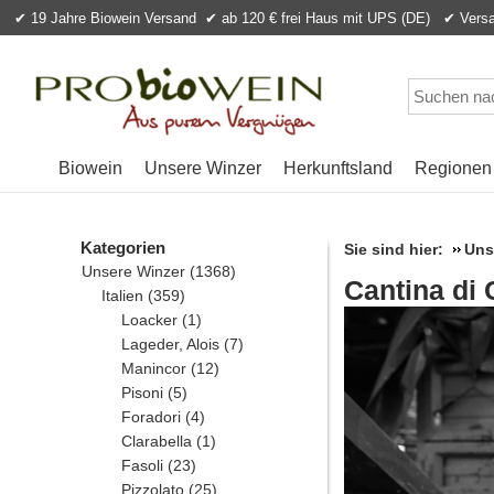
✔ 19 Jahre Biowein Versand
✔ ab 120 € frei Haus mit UPS (DE) ✔ Versan
Biowein
Unsere Winzer
Herkunftsland
Regionen
Kategorien
Sie sind hier:
Uns
Unsere Winzer
(1368)
Cantina di 
Italien
(359)
Loacker
(1)
Lageder, Alois
(7)
Manincor
(12)
Pisoni
(5)
Foradori
(4)
Clarabella
(1)
Fasoli
(23)
Pizzolato
(25)