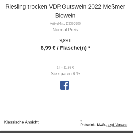
Riesling trocken VDP.Gutswein 2022 Meßmer
Biowein
Artikel-Nr.: D3360500
Normal Preis
9,89 €
8,99
€
/ Flasche(n) *
1 l = 11,99 €
Sie sparen
9 %
*
Klassische Ansicht
Preise inkl. MwSt.,
zzgl.
Versand