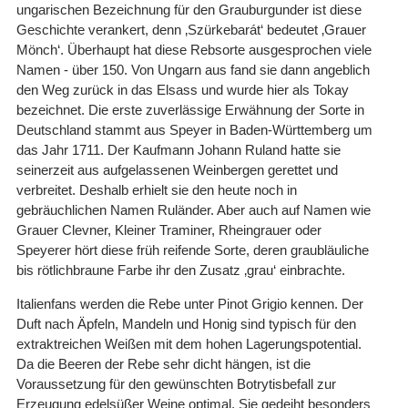
ungarischen Bezeichnung für den Grauburgunder ist diese
Geschichte verankert, denn ‚Szürkebarát‘ bedeutet ‚Grauer
Mönch‘. Überhaupt hat diese Rebsorte ausgesprochen viele
Namen - über 150. Von Ungarn aus fand sie dann angeblich
den Weg zurück in das Elsass und wurde hier als Tokay
bezeichnet. Die erste zuverlässige Erwähnung der Sorte in
Deutschland stammt aus Speyer in Baden-Württemberg um
das Jahr 1711. Der Kaufmann Johann Ruland hatte sie
seinerzeit aus aufgelassenen Weinbergen gerettet und
verbreitet. Deshalb erhielt sie den heute noch in
gebräuchlichen Namen Ruländer. Aber auch auf Namen wie
Grauer Clevner, Kleiner Traminer, Rheingrauer oder
Speyerer hört diese früh reifende Sorte, deren graubläuliche
bis rötlichbraune Farbe ihr den Zusatz ‚grau‘ einbrachte.
Italienfans werden die Rebe unter Pinot Grigio kennen. Der
Duft nach Äpfeln, Mandeln und Honig sind typisch für den
extraktreichen Weißen mit dem hohen Lagerungspotential.
Da die Beeren der Rebe sehr dicht hängen, ist die
Voraussetzung für den gewünschten Botrytisbefall zur
Erzeugung edelsüßer Weine optimal. Sie gedeiht besonders