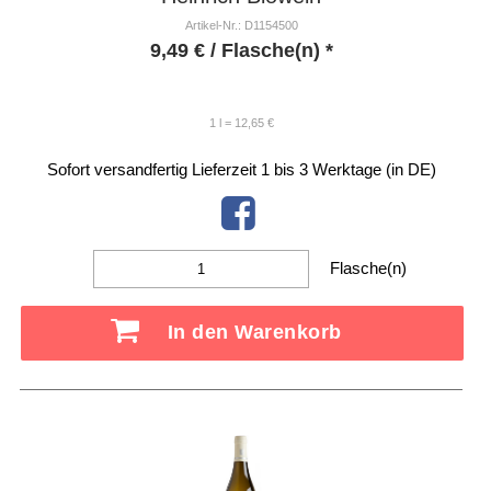
Artikel-Nr.: D1154500
9,49
€
/ Flasche(n) *
1 l = 12,65 €
Sofort versandfertig
Lieferzeit 1 bis 3 Werktage (in DE)
Flasche(n)
In den Warenkorb