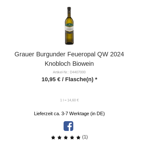
Grauer Burgunder Feueropal QW 2024
Knobloch Biowein
Artikel-Nr.: D4407000
10,95
€
/ Flasche(n) *
1 l = 14,60 €
Lieferzeit ca. 3-7 Werktage (in DE)
(1)