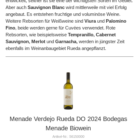
entwickelt, seither ist sie eine der wichtigsten Sorten im Gebiet.
Aber auch
Sauvignon Blanc
wird mittlerweile mit viel Erfolg
angebaut. Es entstehen fruchtige und voluminöse Weine.
Weitere Rebsorten für Weißweine sind
Viura
und
Palomino
Fino
, beide werden gerne für Cuvées verwendet. Rote
Rebsorten, wie beispielsweise
Tempranillo, Cabernet
Sauvignon, Merlot
und
Garnacha,
werden in jüngster Zeit
ebenfalls im Weinanbaugebiet Rueda angepflanzt.
Menade Verdejo Rueda DO 2024 Bodegas
Menade Biowein
Artikel-Nr.: S6150000