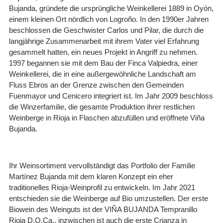
Bujanda, gründete die ursprüngliche Weinkellerei 1889 in Oyón,
einem kleinen Ort nördlich von Logroño. In den 1990er Jahren
beschlossen die Geschwister Carlos und Pilar, die durch die
langjährige Zusammenarbeit mit ihrem Vater viel Erfahrung
gesammelt hatten, ein neues Projekt in Angriff zu nehmen.
1997 begannen sie mit dem Bau der Finca Valpiedra, einer
Weinkellerei, die in eine außergewöhnliche Landschaft am
Fluss Ebros an der Grenze zwischen den Gemeinden
Fuenmayor und Cenicero integriert ist. Im Jahr 2009 beschloss
die Winzerfamilie, die gesamte Produktion ihrer restlichen
Weinberge in Rioja in Flaschen abzufüllen und eröffnete Viña
Bujanda.
Ihr Weinsortiment vervollständigt das Portfolio der Familie
Martínez Bujanda mit dem klaren Konzept ein eher
traditionelles Rioja-Weinprofil zu entwickeln. Im Jahr 2021
entschieden sie die Weinberge auf Bio umzustellen. Der erste
Biowein des Weinguts ist der VIÑA BUJANDA Tempranillo
Rioja D.O.Ca., inzwischen ist auch die erste Crianza in