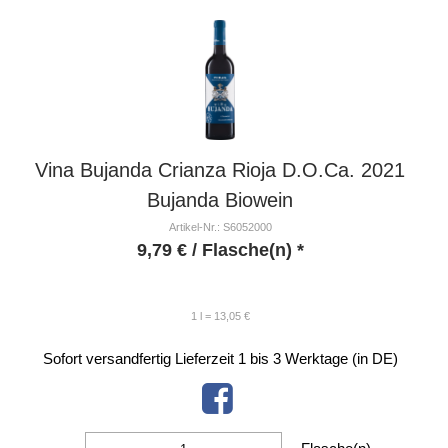
Vina Bujanda Crianza Rioja D.O.Ca. 2021
Bujanda Biowein
Artikel-Nr.: S6052000
9,79
€
/ Flasche(n) *
1 l = 13,05 €
Sofort versandfertig
Lieferzeit 1 bis 3 Werktage (in DE)