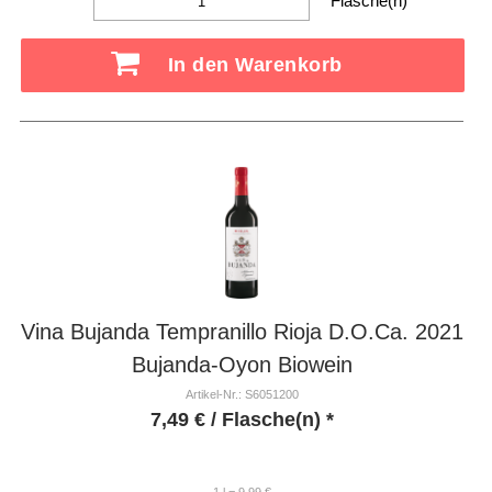
Flasche(n)
In den Warenkorb
Vina Bujanda Tempranillo Rioja D.O.Ca. 2021
Bujanda-Oyon Biowein
Artikel-Nr.: S6051200
7,49
€
/ Flasche(n) *