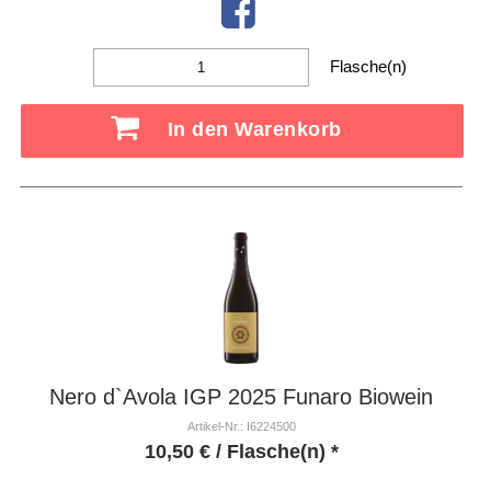
Flasche(n)
In den Warenkorb
Nero d`Avola IGP 2025 Funaro Biowein
Artikel-Nr.: I6224500
10,50
€
/ Flasche(n) *