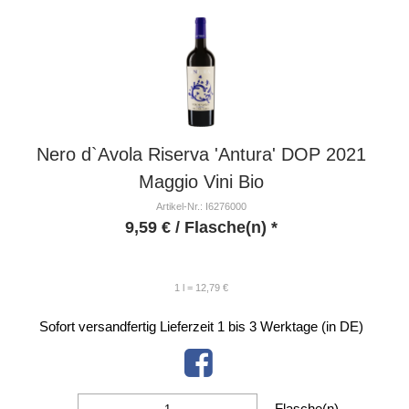
Nero d`Avola Riserva 'Antura' DOP 2021
Maggio Vini Bio
Artikel-Nr.: I6276000
9,59
€
/ Flasche(n) *
1 l = 12,79 €
Sofort versandfertig
Lieferzeit 1 bis 3 Werktage (in DE)
Flasche(n)