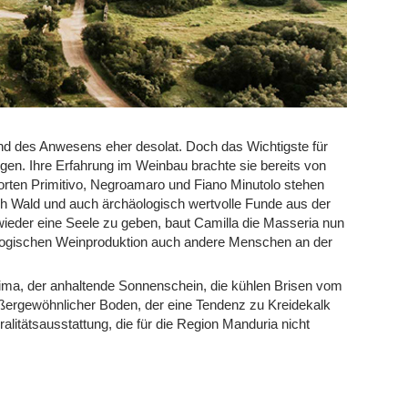
nd des Anwesens eher desolat. Doch das Wichtigste für
ngen. Ihre Erfahrung im Weinbau brachte sie bereits von
Sorten Primitivo, Negroamaro und Fiano Minutolo stehen
ch Wald und auch ärchäologisch wertvolle Funde aus der
 wieder eine Seele zu geben, baut Camilla die Masseria nun
iologischen Weinproduktion auch andere Menschen an der
lima, der anhaltende Sonnenschein, die kühlen Brisen vom
ußergewöhnlicher Boden, der eine Tendenz zu Kreidekalk
itätsausstattung, die für die Region Manduria nicht