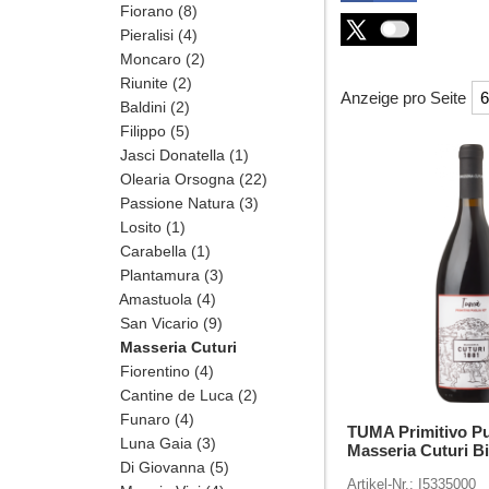
Fiorano
(8)
Pieralisi
(4)
Moncaro
(2)
Riunite
(2)
Anzeige pro Seite
Baldini
(2)
Filippo
(5)
Überschrift
Jasci Donatella
(1)
1
Olearia Orsogna
(22)
Passione Natura
(3)
Losito
(1)
Carabella
(1)
Plantamura
(3)
Amastuola
(4)
San Vicario
(9)
Masseria Cuturi
Fiorentino
(4)
Cantine de Luca
(2)
Funaro
(4)
TUMA Primitivo Pu
Luna Gaia
(3)
Masseria Cuturi B
Di Giovanna
(5)
Artikel-Nr.: I5335000