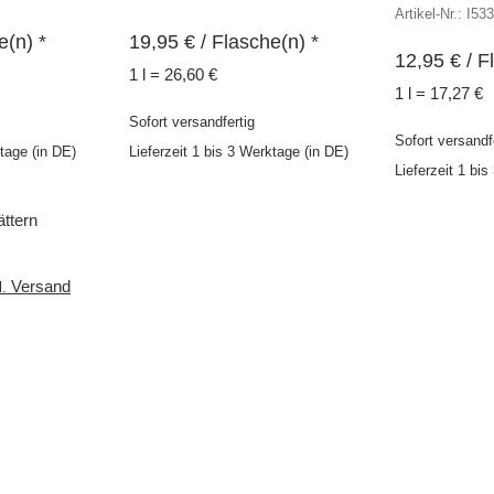
Artikel-Nr.: I53
e(n) *
19,95
€
/ Flasche(n) *
12,95
€
/ F
1 l = 26,60 €
1 l = 17,27 €
Sofort versandfertig
Sofort versandf
ktage (in DE)
Lieferzeit 1 bis 3 Werktage (in DE)
Lieferzeit 1 bi
ättern
Versand
l.