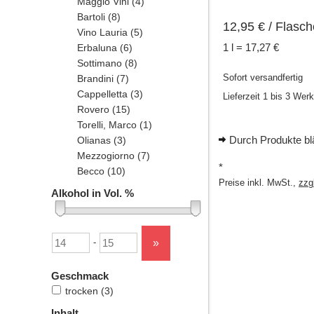
Maggio Vini
(4)
Bartoli
(8)
12,95
€
/ Flasch
Vino Lauria
(5)
1 l = 17,27 €
Erbaluna
(6)
Sottimano
(8)
Sofort versandfertig
Brandini
(7)
Cappelletta
(3)
Lieferzeit 1 bis 3 Wer
Rovero
(15)
Torelli, Marco
(1)
Durch Produkte bl
Olianas
(3)
Mezzogiorno
(7)
*
Becco
(10)
Preise inkl. MwSt.,
zzg
Alkohol in Vol. %
Untergrenze
Obergrenze
»
-
Geschmack
trocken
(3)
Inhalt