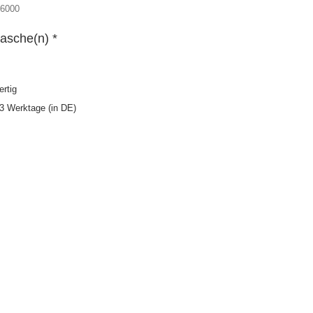
36000
lasche(n) *
ertig
s 3 Werktage (in DE)