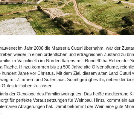
hauvenet im Jahr 2008 die Masseria Cuturi übernahm, war der Zusta
nreben wieder in einen ordentlichen und ertragreichen Zustand zu bri
milie im Valpolicella im Norden Italiens mit. Rund 40 ha Reben der 
ha Fläche. Hinzu kommen bis zu 500 Jahre alte Olivenbäume, reichli
e hundert Jahre vor Christus. Mit dem Ziel, diesem alten Land Cuturi
nweg mit Zimmern und Suiten aus. Somit gelingt es ihr, neben der b
s Gutes teilhaben zu lassen.
Ciarla der Oenologe des Familienweingutes. Das heiße mediterrane K
 sorgt für perfekte Voraussetzungen für Weinbau. Hinzu kommt ein a
ternären Ablagerungen hat. Damit bekommt der Wein eine gute Mineral
.