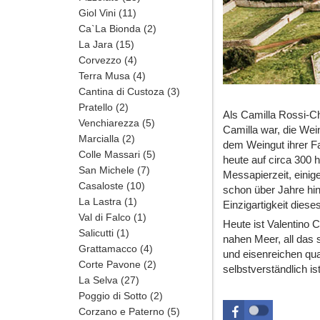
Giol Vini
(11)
Ca`La Bionda
(2)
La Jara
(15)
Corvezzo
(4)
Terra Musa
(4)
Cantina di Custoza
(3)
Pratello
(2)
Als Camilla Rossi-C
Venchiarezza
(5)
Camilla war, die Wei
Marcialla
(2)
dem Weingut ihrer Fa
Colle Massari
(5)
heute auf circa 300 
San Michele
(7)
Messapierzeit, einig
Casaloste
(10)
schon über Jahre hi
La Lastra
(1)
Einzigartigkeit diese
Val di Falco
(1)
Heute ist Valentino 
Salicutti
(1)
nahen Meer, all das
Grattamacco
(4)
und eisenreichen qua
Corte Pavone
(2)
selbstverständlich ist
La Selva
(27)
Poggio di Sotto
(2)
Corzano e Paterno
(5)