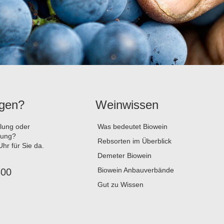
agen?
Weinwissen
llung oder
Was bedeutet Biowein
tung?
Rebsorten im Überblick
hr für Sie da.
Demeter Biowein
Biowein Anbauverbände
800
Gut zu Wissen