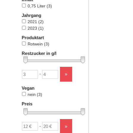
0,75 Liter
(3)
Jahrgang
2021
(2)
2023
(1)
Produktart
Rotwein
(3)
Restzucker in g/l
Untergrenze
Obergrenze
»
-
Vegan
nein
(3)
Preis
Untergrenze
Obergrenze
»
-