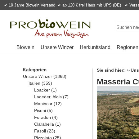
✔ 19 Jahre Biowein Versand
✔ ab 120 € frei Haus mit UPS (DE) ✔ Versan
Biowein
Unsere Winzer
Herkunftsland
Regionen
Kategorien
Sie sind hier:
Uns
Unsere Winzer
(1368)
Masseria Cu
Italien
(359)
Loacker
(1)
Lageder, Alois
(7)
Manincor
(12)
Pisoni
(5)
Foradori
(4)
Clarabella
(1)
Fasoli
(23)
Pizzolato
(25)