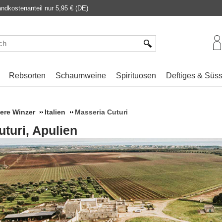
dkostenanteil nur 5,95 € (DE)
Rebsorten
Schaumweine
Spirituosen
Deftiges & Süs
ere Winzer
Italien
Masseria Cuturi
turi, Apulien