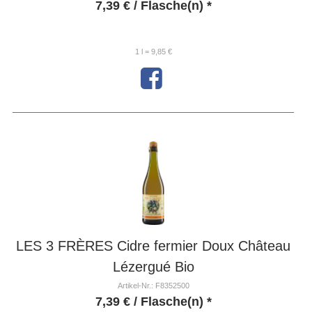
7,39
€
/ Flasche(n) *
1 l = 9,85 €
LES 3 FRÈRES Cidre fermier Doux Château
Lézergué Bio
Artikel-Nr.: F8352500
7,39
€
/ Flasche(n) *