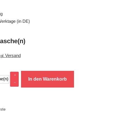
ig
 Werktage (in DE)
lasche(n)
Versand
gl
.
+
he(n)
In den Warenkorb
–