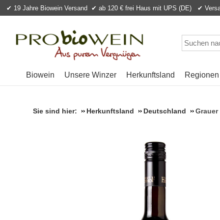
✔ 19 Jahre Biowein Versand
✔ ab 120 € frei Haus mit UPS (DE) ✔ Versan
Biowein
Unsere Winzer
Herkunftsland
Regionen
Sie sind hier:
Herkunftsland
Deutschland
Grauer