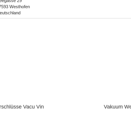
eegasse 29
7593 Westhofen
eutschland
schlüsse Vacu Vin
Vakuum Wei