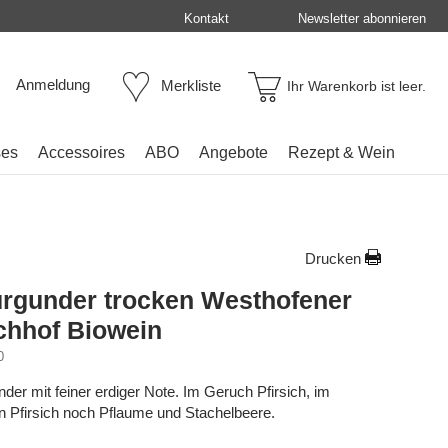
Kontakt
Newsletter abonnieren
Anmeldung
Merkliste
Ihr Warenkorb ist leer.
ses
Accessoires
ABO
Angebote
Rezept & Wein
Drucken
rgunder trocken Westhofener
chhof Biowein
0
nder mit feiner erdiger Note. Im Geruch Pfirsich, im
Pfirsich noch Pflaume und Stachelbeere.