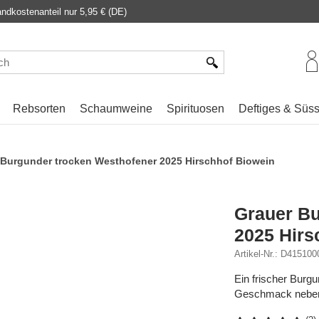
dkostenanteil nur 5,95 € (DE)
Rebsorten
Schaumweine
Spirituosen
Deftiges & Süs
 Burgunder trocken Westhofener 2025 Hirschhof Biowein
Grauer Bu
2025 Hirs
Artikel-Nr.: D415100
Ein frischer Burgu
Geschmack neben 