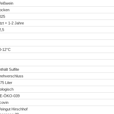
eißwein
rocken
025
etzt + 1-2 Jahre
2,5
0-12°C
thält Sulfite
rehverschluss
75 Liter
iologisch
E-ÖKO-039
covin
eingut Hirschhof