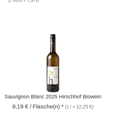
(1 Stück = 3,30 €)
Sauvignon Blanc 2025 Hirschhof Biowein
9,19
€
/ Flasche(n) *
(1 l = 12,25 €)