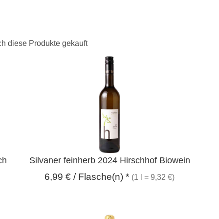
h diese Produkte gekauft
ch
Silvaner feinherb 2024 Hirschhof Biowein
6,99
€
/ Flasche(n) *
(1 l = 9,32 €)