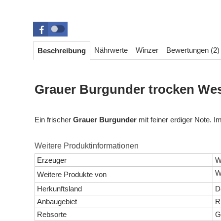
Nährwerte
Winzer
Bewertungen (2)
Beschreibung
Grauer Burgunder trocken We
Ein frischer
Grauer Burgunder
mit feiner erdiger Note. 
Weitere Produktinformationen
Überschrift
Erzeuger
W
1
W
Weitere Produkte von
Herkunftsland
D
Anbaugebiet
R
Rebsorte
G