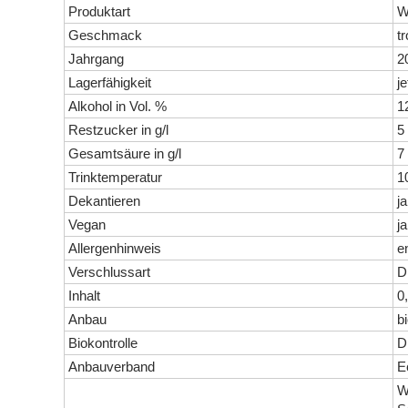
Produktart
W
Geschmack
t
Jahrgang
2
Lagerfähigkeit
j
Alkohol in Vol. %
1
Restzucker in g/l
5
Gesamtsäure in g/l
7
Trinktemperatur
1
Dekantieren
ja
Vegan
ja
Allergenhinweis
en
Verschlussart
D
Inhalt
0,
Anbau
b
Biokontrolle
D
Anbauverband
E
W