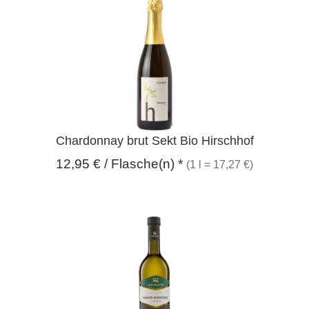
Chardonnay brut Sekt Bio Hirschhof
12,95
€
/ Flasche(n) *
(1 l = 17,27 €)