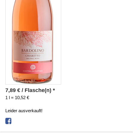
7,89
€
/ Flasche(n) *
1 l = 10,52 €
Leider ausverkauft!