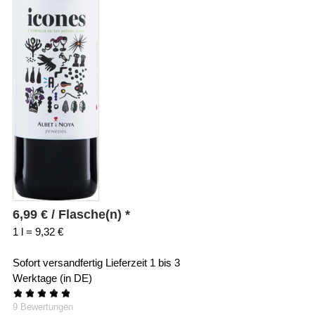
6,99
€
/ Flasche(n) *
1 l = 9,32 €
Sofort versandfertig
Lieferzeit 1 bis 3
Werktage (in DE)
★
★
★
★
★
9
Bewertungen