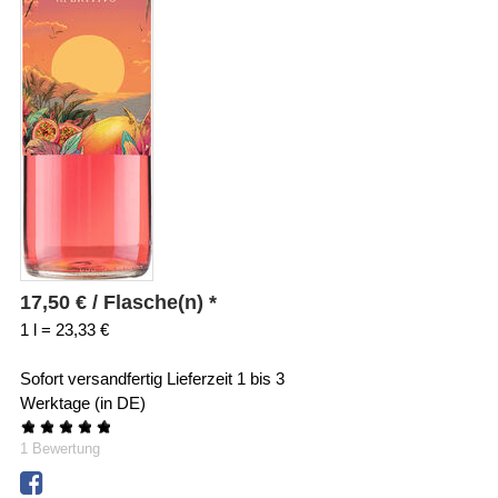
17,50
€
/ Flasche(n) *
1 l = 23,33 €
Sofort versandfertig
Lieferzeit 1 bis 3
Werktage (in DE)
★
★
★
★
★
1
Bewertung