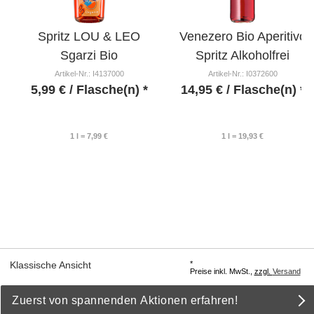
Spritz LOU & LEO
Venezero Bio Aperitivo
Sgarzi Bio
Spritz Alkoholfrei
Artikel-Nr.: I4137000
Artikel-Nr.: I0372600
5,99
€
/ Flasche(n) *
14,95
€
/ Flasche(n) *
1 l = 7,99 €
1 l = 19,93 €
*
Klassische Ansicht
Preise inkl. MwSt.,
zzgl.
Versand
Zuerst von spannenden Aktionen erfahren!